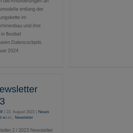
n die Anforderungen an
smodelle entlang der
ungskette im
hinenbau und ihre
n flexibel
baren Datencockpits.
uar 2024
Newsletter
23
aW
|
22. August 2023
|
Neues
w.i.r.i.
,
Newsletter
sletter 2 / 2023 Newsletter