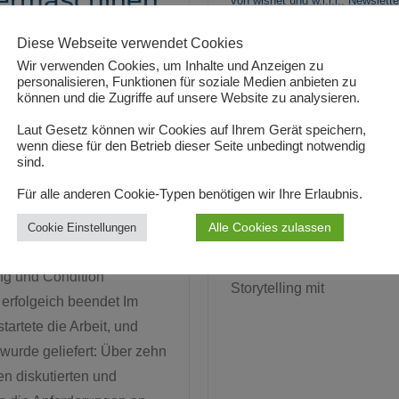
ermaschinen
von wisnet und w.i.r.i.
,
Newslette
rfolgeich
wisnet | w.i.r.i. News Nov
Diese Webseite verwendet Cookies
Innovation Day am 7. Dez
det
Wir verwenden Cookies, um Inhalte und Anzeigen zu
personalisieren, Funktionen für soziale Medien anbieten zu
findet der diesjährige „Inn
können und die Zugriffe auf unsere Website zu analysieren.
penstock
|
30. Januar
Day“ von w.i.r.i. und wisnet
on wisnet und w.i.r.i.
,
Laut Gesetz können wir Cookies auf Ihrem Gerät speichern,
unserer wisnet
wenn diese für den Betrieb dieser Seite unbedingt notwendig
sind.
Mitgliederversammlung w
rmation
14.30 Uhr in Hagen aktuel
Für alle anderen Cookie-Typen benötigen wir Ihre Erlaubnis.
ungsnetzwerk
und Lösungen aus unsere
chinenbau:
Alle Cookies zulassen
Cookie Einstellungen
Projekten vorgestellt. Ob E
isierungsprojekt
Metaversum, KI-Bildbearbe
ng und Condition
Storytelling mit
 erfolgeich beendet Im
tartete die Arbeit, und
wurde geliefert: Über zehn
en diskutierten und