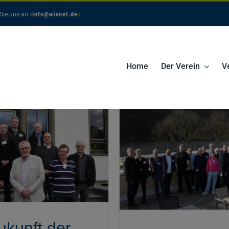
 Sie uns an
>
info@wisnet.de
<
Home
Der Verein
V
erti:nnen sind sich
inig: Künstliche
Kick-of
telligenz ist eine
Wertschöpfung
senchance für den
3D-Druck am 2
Mittelstand
ukunft der