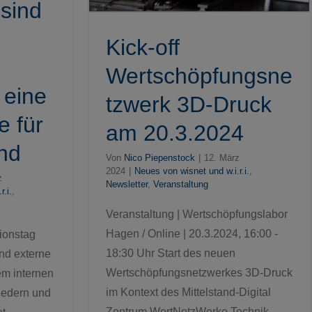
 sind
Kick-off
Wertschöpfungsne
t eine
tzwerk 3D-Druck
 für
am 20.3.2024
and
Von
Nico Piepenstock
|
12. März
2024
|
Neues von wisnet und w.i.r.i.
,
z
Newsletter
,
Veranstaltung
.i.
,
Veranstaltung | Wertschöpfungslabor
Hagen / Online | 20.3.2024, 16:00 -
ionstag
18:30 Uhr Start des neuen
und externe
Wertschöpfungsnetzwerkes 3D-Druck
em internen
im Kontext des Mittelstand-Digital
iedern und
Zentrum WertNetzWerke Technik,