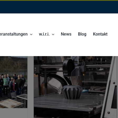
eranstaltungen
w.i.r.i.
News
Blog
Kontakt
f
snetzwerk
0.3.2024