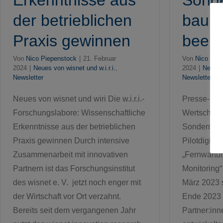
Erkenntnisse aus
Sond
der betrieblichen
bau e
Praxis gewinnen
been
Von
Nico Piepenstock
|
21. Februar
Von
Nico Pie
2024
|
Neues von wisnet und w.i.r.i.
,
2024
|
Neues v
Newsletter
Newsletter
Neues von wisnet und wiri Die w.i.r.i.-
Presse-Info
Forschungslabore: Wissenschaftliche
Wertschöpf
Erkenntnisse aus der betrieblichen
Sondermas
Praxis gewinnen Durch intensive
Pilotdigital
Zusammenarbeit mit innovativen
„Fernwartu
Partnern ist das Forschungsinstitut
Monitoring“
des wisnet e. V. jetzt noch enger mit
März 2023 s
der Wirtschaft vor Ort verzahnt.
Ende 2023 
Bereits seit dem vergangenen Jahr
Partner:inn