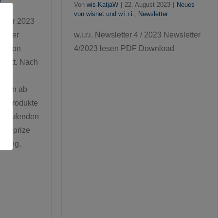
r
Von
wis-KatjaW
|
22. August 2023
|
Neues
von wisnet und w.i.r.i.
,
Newsletter
ember 2023
ember
w.i.r.i. Newsletter 4 / 2023 Newsletter
ovation
4/2023 lesen PDF Download
 statt. Nach
erden ab
le Produkte
n laufenden
nterprize
itung,