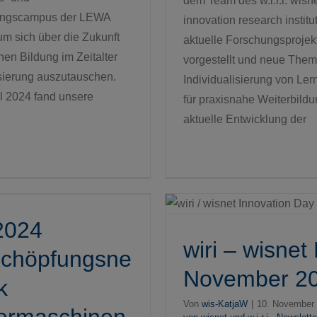
dem Team des w.i.r.i. wisn
dungscampus der LEWA
innovation research institu
um sich über die Zukunft
aktuelle Forschungsprojek
chen Bildung im Zeitalter
vorgestellt und neue Them
lisierung auszutauschen.
Individualisierung von Le
l 2024 fand unsere
für praxisnahe Weiterbildu
aktuelle Entwicklung der
ri – wisnet News
2024
wiri Newslette
November 2023
wiri – wisne
schöpfungsne
November 2
k
Von
wis-KatjaW
|
10. November