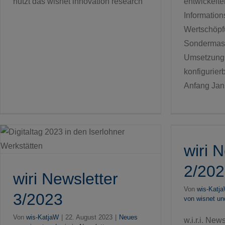
nutzt das wisnet innovation research
entwickelte
Information
Wertschöpf
Sondermasc
Umsetzung i
konfigurier
Anfang Jan
wiri Newsletter 2/2023
wiri 
2/20
wiri Newsletter
Von
wis-Katj
3/2023
von wisnet und 
Von
wis-KatjaW
|
22. August 2023
|
Neues
w.i.r.i. New