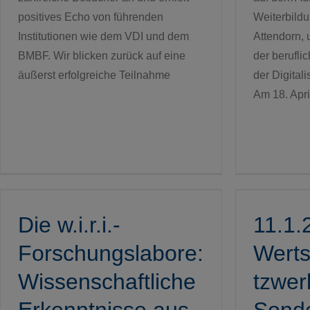
Weiterbil
positives Echo von führenden
Attendorn, 
Institutionen wie dem VDI und dem
der berufli
BMBF. Wir blicken zurück auf eine
der Digita
äußerst erfolgreiche Teilnahme
Am 18. Apri
11.1.2024
Wertschöpfungsnetzwerk
wi
Sondermaschinenbau
Die w.i.r.i.-
11.1.
erfolgeich beendet
Forschungslabore:
Wert
Wissenschaftliche
tzwer