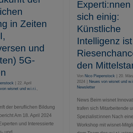
Experti:nnen
lichen
sich einig:
ng in Zeiten
Künstliche
I,
Intelligenz is
versen und
Riesenchance
aten) 5G-
den Mittelst
en
Von
Nico Piepenstock
|
20. Mär
2024
|
Neues von wisnet und w.i.r
penstock
|
22. April
Newsletter
on wisnet und w.i.r.i.
,
News Beim wisnet Innovat
t der beruflichen Bildung
trafen sich Mitarbeitende 
ericht Am 18. April 2024
Spezialist:innen Nach ein
 Experten und Interessierte
Workshop mit wisnet-Mitgl
s- und