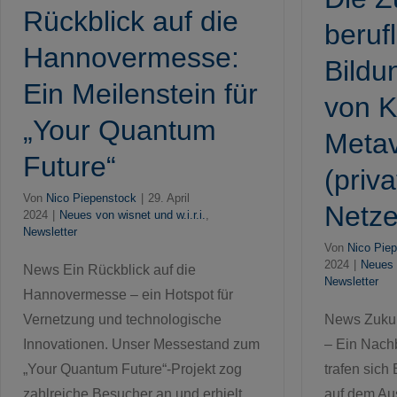
Rückblick auf die
beruf
Hannovermesse:
Bildu
Ein Meilenstein für
von K
„Your Quantum
Meta
Future“
(priv
Von
Nico Piepenstock
|
29. April
Netz
2024
|
Neues von wisnet und w.i.r.i.
,
Newsletter
Von
Nico Pie
2024
|
Neues v
News Ein Rückblick auf die
Newsletter
Hannovermesse – ein Hotspot für
News Zukunf
Vernetzung und technologische
– Ein Nachb
Innovationen. Unser Messestand zum
trafen sich
„Your Quantum Future“-Projekt zog
auf dem Au
zahlreiche Besucher an und erhielt