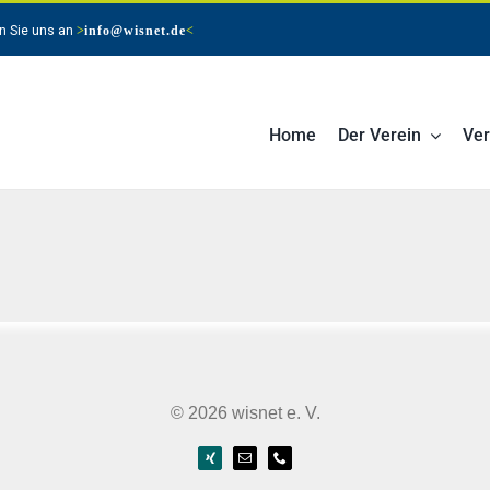
n Sie uns an
>
info@wisnet.de
<
Home
Der Verein
Ver
© 2026 wisnet e. V.