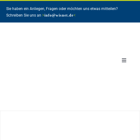
Zum
Sie haben ein Anliegen, Fragen oder möchten uns etwas mitteilen?
Inhalt
Schreiben Sie uns an
>
info@wisnet.de
<
springen
Toggle
Navigat