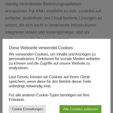
ständig verändernde Bedrohungsspektrum
anzupassen. Für KMU empfiehlt es sich, zunächst auf
einfache, skalierbare und Cloud-basierte Lösungen zu
setzen, die sich leicht in bestehende Infrastrukturen
integrieren lassen und kostengünstiger sind als
umfangreiche On-Premise-Systeme.
Diese Webseite verwendet Cookies
Herausforderungen und wie
Wir verwenden Cookies, um Inhalte und Anzeigen zu
personalisieren, Funktionen für soziale Medien anbieten
man sie meistert
zu können und die Zugriffe auf unsere Website zu
analysieren.
Laut Gesetz können wir Cookies auf Ihrem Gerät
Die Integration von KI in die Cybersicherheit bringt
speichern, wenn diese für den Betrieb dieser Seite
auch Herausforderungen mit sich:
unbedingt notwendig sind.
Für alle anderen Cookie-Typen benötigen wir Ihre
Technologische Komplexität und fehlendes
Erlaubnis.
Know-how:
KI-Systeme erfordern umfangreiche
Alle Cookies zulassen
Cookie Einstellungen
Datenmengen und spezialisierte Kenntnisse in