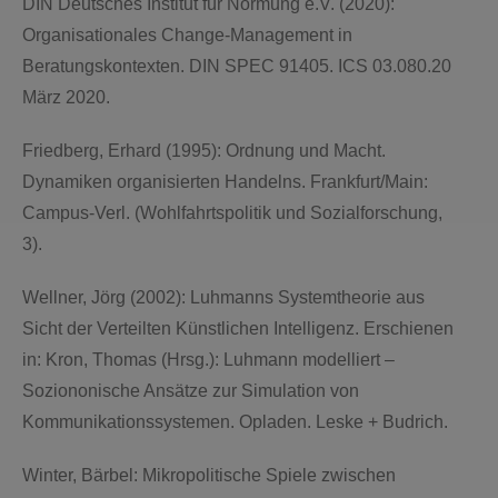
DIN Deutsches Institut für Normung e.V. (2020):
Organisationales Change-Management in
Beratungskontexten. DIN SPEC 91405. ICS 03.080.20
März 2020.
Friedberg, Erhard (1995): Ordnung und Macht.
Dynamiken organisierten Handelns. Frankfurt/Main:
Campus-Verl. (Wohlfahrtspolitik und Sozialforschung,
3).
Wellner, Jörg (2002): Luhmanns Systemtheorie aus
Sicht der Verteilten Künstlichen Intelligenz. Erschienen
in: Kron, Thomas (Hrsg.): Luhmann modelliert –
Soziononische Ansätze zur Simulation von
Kommunikationssystemen. Opladen. Leske + Budrich.
Winter, Bärbel: Mikropolitische Spiele zwischen