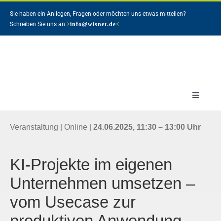
Zum
Sie haben ein Anliegen, Fragen oder möchten uns etwas mitteilen?
Inhalt
Schreiben Sie uns an
>
info@wisnet.de
<
springen
Toggle
Navigat
Veranstaltung | Online |
24.06.2025, 11:30 – 13:00 Uhr
KI-Projekte im eigenen
Unternehmen umsetzen –
vom
Usecase
zur
produktiven Anwendung