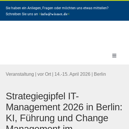
Zum
Sie haben ein Anliegen, Fragen oder möchten uns etwas mitteilen?
Inhalt
Schreiben Sie uns an
>
info@wisnet.de
<
springen
Toggle
Navigat
Veranstaltung | vor Ort | 14.-15. April 2026 | Berlin
Strategiegipfel IT-
Management 2026
in Berlin
:
KI, Führung und
Change
Management
im