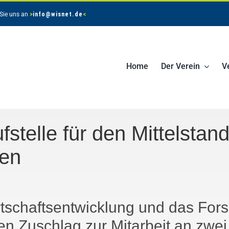
 Sie uns an
>
info@wisnet.de
<
Home
Der Verein
V
stelle für den Mittelstand
len
schaftsentwicklung und das Fors
 den Zuschlag zur Mitarbeit an zwe