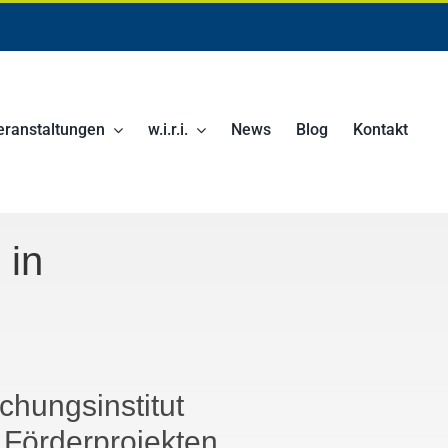
eranstaltungen
w.i.r.i.
News
Blog
Kontakt
 in
chungsinstitut
i Förderprojekten