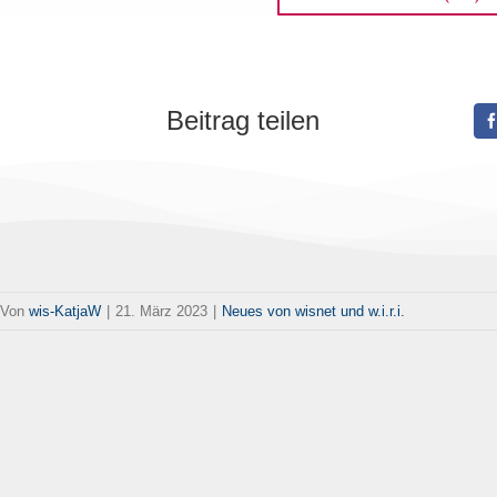
Beitrag teilen
Von
wis-KatjaW
|
21. März 2023
|
Neues von wisnet und w.i.r.i.